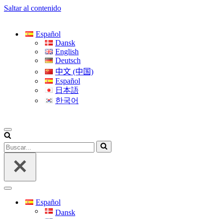
Saltar al contenido
Español
Dansk
English
Deutsch
中文 (中国)
Español
日本語
한국어
Menú
de
Buscar...
navegación
Menú
de
Español
navegación
Dansk