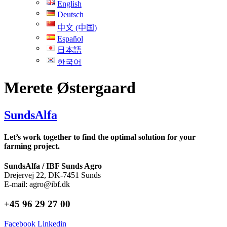
English
Deutsch
中文 (中国)
Español
日本語
한국어
Merete Østergaard
SundsAlfa
Let’s work together to find the optimal solution for your
farming project.
SundsAlfa / IBF Sunds Agro
Drejervej 22, DK-7451 Sunds
E-mail: agro@ibf.dk
+45 96 29 27 00
Facebook
Linkedin