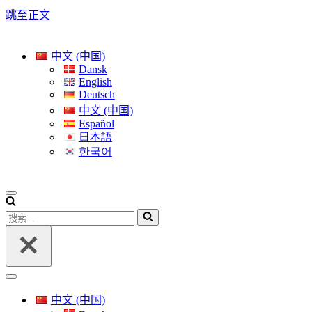
跳至正文
中文 (中国)
Dansk
English
Deutsch
中文 (中国)
Español
日本語
한국어
导
航
搜
菜
索...
单
导
航
中文 (中国)
菜