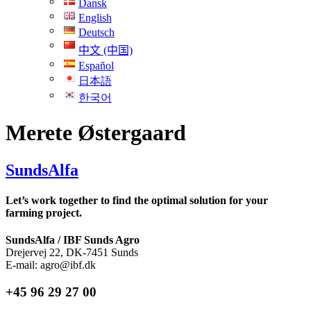
Dansk
单
English
Deutsch
中文 (中国)
Español
日本語
한국어
Merete Østergaard
SundsAlfa
Let’s work together to find the optimal solution for your
farming project.
SundsAlfa / IBF Sunds Agro
Drejervej 22, DK-7451 Sunds
E-mail: agro@ibf.dk
+45 96 29 27 00