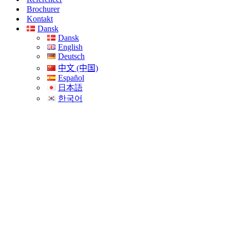
Brochurer
Kontakt
Dansk
Dansk
English
Deutsch
中文 (中国)
Español
日本語
한국어