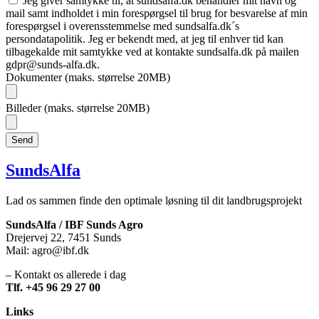
Jeg giver samtykke til, at sundsalfa.dk behandler mit navn og
mail samt indholdet i min forespørgsel til brug for besvarelse af min
forespørgsel i overensstemmelse med sundsalfa.dk´s
persondatapolitik. Jeg er bekendt med, at jeg til enhver tid kan
tilbagekalde mit samtykke ved at kontakte sundsalfa.dk på mailen
gdpr@sunds-alfa.dk.
Dokumenter (maks. størrelse 20MB)
Billeder (maks. størrelse 20MB)
Send
SundsAlfa
Lad os sammen finde den optimale løsning til dit landbrugsprojekt
SundsAlfa / IBF Sunds Agro
Drejervej 22, 7451 Sunds
Mail: agro@ibf.dk
– Kontakt os allerede i dag
Tlf. +45 96 29 27 00
Links