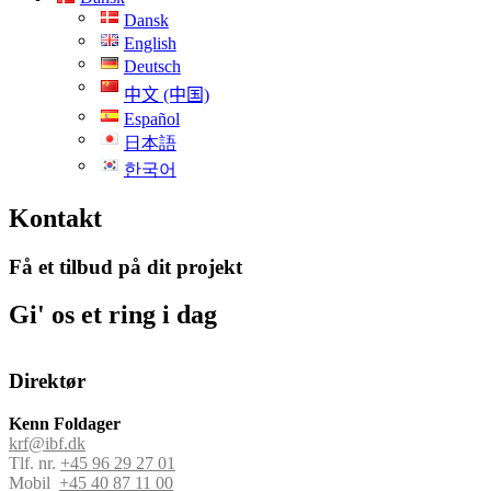
Dansk
English
Deutsch
中文 (中国)
Español
日本語
한국어
Kontakt
Få et tilbud på dit projekt
Gi' os et ring i dag
Direktør
Kenn Foldager
krf@ibf.dk
Tlf. nr.
+45 96 29 27 01
Mobil
+45 40 87 11 00