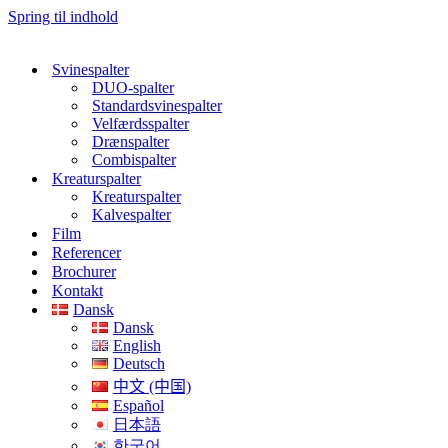
Spring til indhold
Svinespalter
DUO-spalter
Standardsvinespalter
Velfærdsspalter
Drænspalter
Combispalter
Kreaturspalter
Kreaturspalter
Kalvespalter
Film
Referencer
Brochurer
Kontakt
Dansk
Dansk
English
Deutsch
中文 (中国)
Español
日本語
한국어