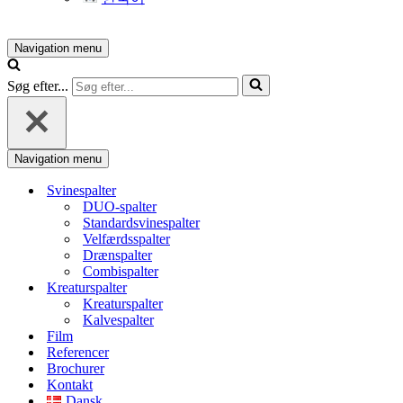
Navigation menu
Søg efter...
Navigation menu
Svinespalter
DUO-spalter
Standardsvinespalter
Velfærdsspalter
Drænspalter
Combispalter
Kreaturspalter
Kreaturspalter
Kalvespalter
Film
Referencer
Brochurer
Kontakt
Dansk