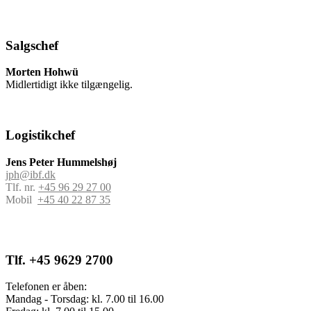
Salgschef
Morten Hohwü
Midlertidigt ikke tilgængelig.
Logistikchef
Jens Peter Hummelshøj
jph@ibf.dk
Tlf. nr.
+45 96 29 27 00
Mobil
+45 40 22 87 35
SundsAlfa
Tlf. +45 9629 2700
Telefonen er åben:
Mandag - Torsdag: kl. 7.00 til 16.00