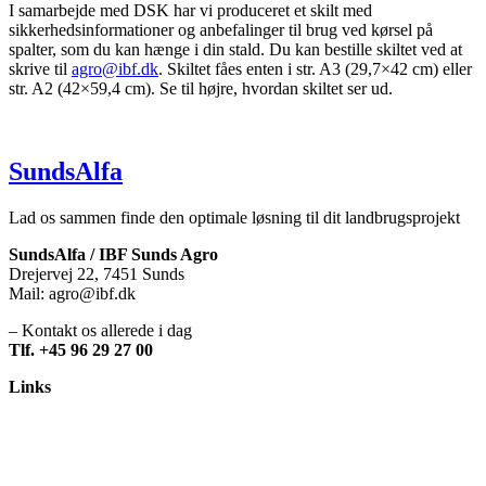
I samarbejde med DSK har vi produceret et skilt med
sikkerhedsinformationer og anbefalinger til brug ved kørsel på
spalter, som du kan hænge i din stald. Du kan bestille skiltet ved at
skrive til
agro@ibf.dk
. Skiltet fåes enten i str. A3 (29,7×42 cm) eller
str. A2 (42×59,4 cm). Se til højre, hvordan skiltet ser ud.
SundsAlfa
Lad os sammen finde den optimale løsning til dit landbrugsprojekt
SundsAlfa / IBF Sunds Agro
Drejervej 22, 7451 Sunds
Mail: agro@ibf.dk
– Kontakt os allerede i dag
Tlf. +45 96 29 27 00
Links
Om os
Kvalitet
Montering
Film