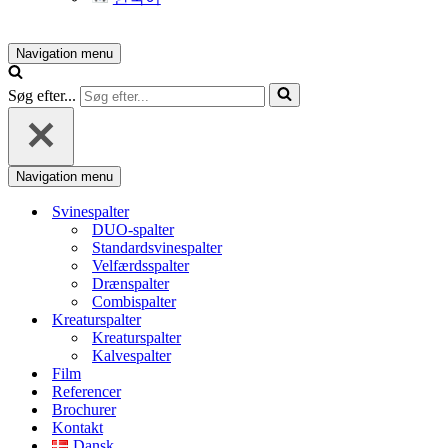
Navigation menu
Søg efter...
Navigation menu
Svinespalter
DUO-spalter
Standardsvinespalter
Velfærdsspalter
Drænspalter
Combispalter
Kreaturspalter
Kreaturspalter
Kalvespalter
Film
Referencer
Brochurer
Kontakt
Dansk