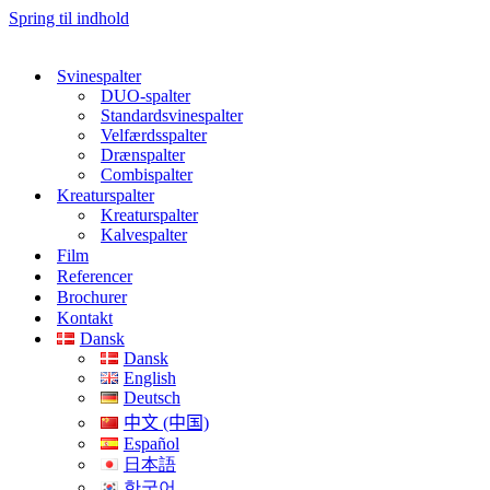
Spring til indhold
Svinespalter
DUO-spalter
Standardsvinespalter
Velfærdsspalter
Drænspalter
Combispalter
Kreaturspalter
Kreaturspalter
Kalvespalter
Film
Referencer
Brochurer
Kontakt
Dansk
Dansk
English
Deutsch
中文 (中国)
Español
日本語
한국어