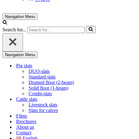
Navigation Menu
Search for...
Navigation Menu
Pig slats
DUO-slats
Standard slats
Drained floor (2-beam)
Solid floor (1-beam)
Combi-slats
Cattle slats
Livestock slats
Slats for calves
Films
Brochures
About us
Contact
English