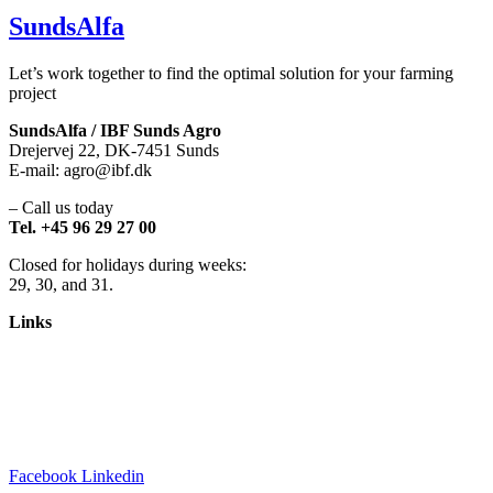
SundsAlfa
Let’s work together to find the optimal solution for your farming
project
SundsAlfa / IBF Sunds Agro
Drejervej 22, DK-7451 Sunds
E-mail: agro@ibf.dk
– Call us today
Tel. +45 96 29 27 00
Closed for holidays during weeks:
29, 30, and 31.
Links
References
Dealers
Quality
Installation
Privacy policy
Facebook
Linkedin