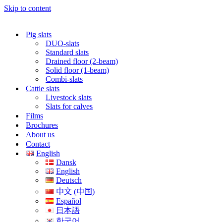
Skip to content
Pig slats
DUO-slats
Standard slats
Drained floor (2-beam)
Solid floor (1-beam)
Combi-slats
Cattle slats
Livestock slats
Slats for calves
Films
Brochures
About us
Contact
English
Dansk
English
Deutsch
中文 (中国)
Español
日本語
한국어